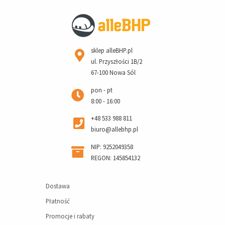
sklep alleBHP.pl
ul. Przyszłości 1B/2
67-100 Nowa Sól
pon - pt
8:00 - 16:00
+48 533 988 811
biuro@allebhp.pl
NIP: 9252049358
REGON: 145854132
Dostawa
Płatność
Promocje i rabaty