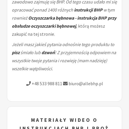
zawodowo zajmuję się BHP. Od tego czasu udało mi się
opracować ponad 1400 różnych
instrukcji BHP
w tym
rownież
Oczyszczarka bębnowa - instrukcja BHP przy
obsłudze oczyszczarki bębnowej
, którą możesz
zakupić na tej stronie.
Jeżeli masz jakieś pytania odnośnie tego produktu to
pisz
śmiało lub
dzwoń
! Z przyjemnością odpowiem na
wszystkie twoje pytania i rozwieję (mam nadzieję)
wszelkie wątpliwości.
+48 533 988 811
biuro@allebhp.pl
MATERIAŁY WIDEO O
INSTRUKCJACH BHP I PPOŻ