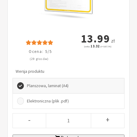
13.99
zł
13.32
(netto:
zł + VAT: 5%)
Ocena: 5/5
(29 głosów)
Wersja produktu
Planszowa, laminat (A4)
Elektroniczna (plik .pdf)
-
+