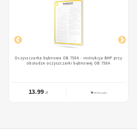
Czyszczenie elementów metalowych - instrukcja BHP
przy oczyszczaniu elementów metalowych za pomocą
piasku, żużla lub śrutu
13.99
zł
Do koszyka