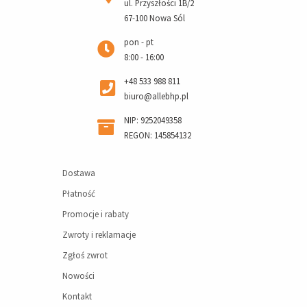
ul. Przyszłości 1B/2
67-100 Nowa Sól
pon - pt
8:00 - 16:00
+48 533 988 811
biuro@allebhp.pl
NIP: 9252049358
REGON: 145854132
Dostawa
Płatność
Promocje i rabaty
Zwroty i reklamacje
Zgłoś zwrot
Nowości
Kontakt