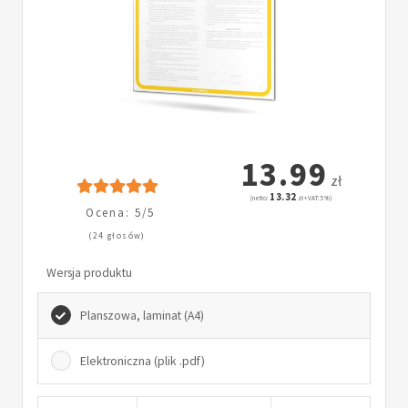
13.99
zł
13.32
(netto:
zł + VAT: 5%)
Ocena: 5/5
(24 głosów)
Wersja produktu
Planszowa, laminat (A4)
Elektroniczna (plik .pdf)