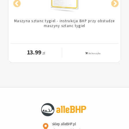
Introligatornia - instrukcja BHP dla pracowników
introligatorni
13.99
zł
Do koszyka
sklep alleBHP.pl