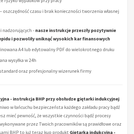
ze ryzyko wypadków przy pracy
– oszczędność czasu i brak konieczności tworzenia własnej
i nadzorujących -
nasze instrukcje przeszły pozytywnie
epidu i pozwoliły uniknąć wysokich kar finansowych
minowana A4 lub edytowalny PDF do wielokrotnego druku
ana wysyłka w 24h
tandard oraz profesjonalny wizerunek firmy
yjna - instrukcja BHP przy obsłudze giętarki indukcyjnej
niwo w łańcuchu bezpieczeństa każdego zakładu pracy bądź
cesz mieć pewność, że wszystkie czynności bądź procesy
wykonywane przez Twoich pracowników są prawidłowe oraz
sami BHP to już teraz kup produkt
Giętarka indukcyjna -