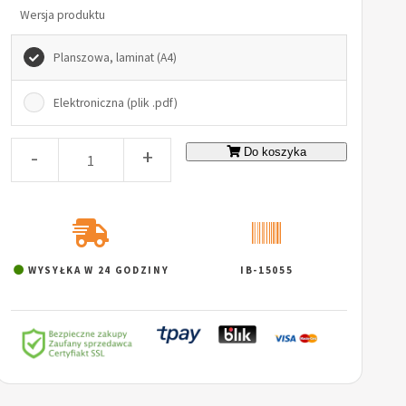
Wersja produktu
Planszowa, laminat (A4)
Elektroniczna (plik .pdf)
-
+
Do koszyka
WYSYŁKA W 24 GODZINY
IB-15055