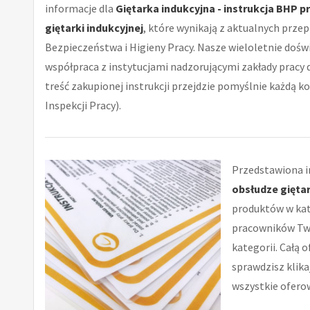
informacje dla
Giętarka indukcyjna - instrukcja BHP p
giętarki indukcyjnej
, które wynikają z aktualnych prze
Bezpieczeństwa i Higieny Pracy. Nasze wieloletnie doświ
współpraca z instytucjami nadzorującymi zakłady pracy d
treść zakupionej instrukcji przejdzie pomyślnie każdą 
Inspekcji Pracy).
Przedstawiona in
obsłudze giętar
produktów w kat
pracowników Twoj
kategorii. Całą 
sprawdzisz klika
wszystkie oferow