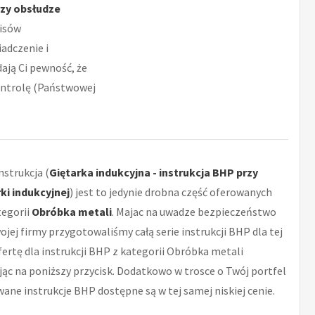
rzy obsłudze
pisów
adczenie i
ają Ci pewność, że
kontrolę (Państwowej
strukcja (
Giętarka indukcyjna - instrukcja BHP przy
ki indukcyjnej
) jest to jedynie drobna część oferowanych
egorii
Obróbka metali
. Majac na uwadze bezpieczeństwo
ej firmy przygotowaliśmy całą serie instrukcji BHP dla tej
ofertę dla instrukcji BHP z kategorii Obróbka metali
jąc na poniższy przycisk. Dodatkowo w trosce o Twój portfel
ane instrukcje BHP dostępne są w tej samej niskiej cenie.