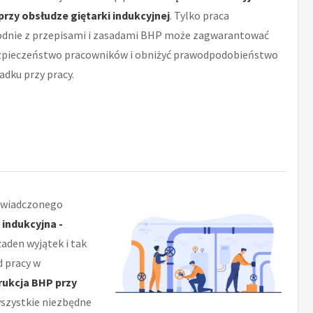
przy obsłudze giętarki indukcyjnej
. Tylko praca
dnie z przepisami i zasadami BHP może zagwarantować
zpieczeństwo pracowników i obniżyć prawodpodobieństwo
dku przy pracy.
świadczonego
 indukcyjna -
żaden wyjątek i tak
d pracy w
trukcja BHP przy
wszystkie niezbędne