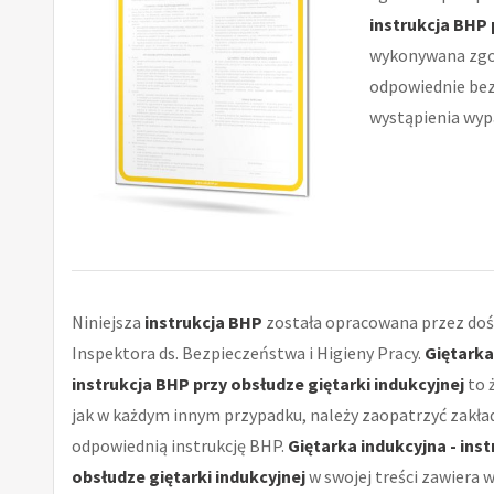
instrukcja BHP 
wykonywana zgo
odpowiednie be
wystąpienia wypa
Niniejsza
instrukcja BHP
została opracowana przez do
Inspektora ds. Bezpieczeństwa i Higieny Pracy.
Giętarka
instrukcja BHP przy obsłudze giętarki indukcyjnej
to 
jak w każdym innym przypadku, należy zaopatrzyć zakła
odpowiednią instrukcję BHP.
Giętarka indukcyjna - ins
obsłudze giętarki indukcyjnej
w swojej treści zawiera 