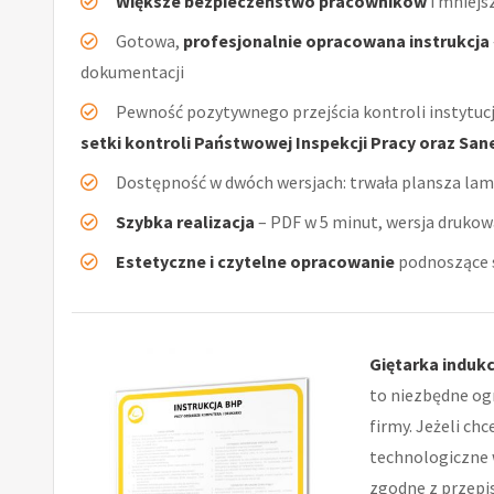
Większe bezpieczeństwo pracowników
i mniejs
Gotowa,
profesjonalnie opracowana instrukcja
dokumentacji
Pewność pozytywnego przejścia kontroli instytucj
setki kontroli Państwowej Inspekcji Pracy oraz San
Dostępność w dwóch wersjach: trwała plansza la
Szybka realizacja
– PDF w 5 minut, wersja drukow
Estetyczne i czytelne opracowanie
podnoszące s
Giętarka indukc
to niezbędne og
firmy. Jeżeli ch
technologiczne 
zgodne z przepi