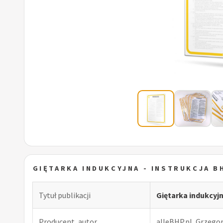
GIĘTARKA INDUKCYJNA - INSTRUKCJA B
Tytuł publikacji
Giętarka indukcyjn
Producent, autor
alleBHP.pl, Grzego