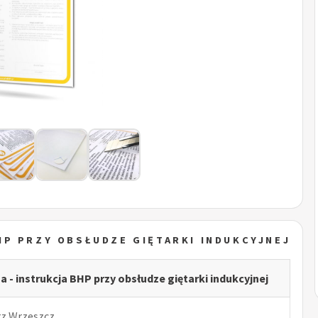
HP PRZY OBSŁUDZE GIĘTARKI INDUKCYJNEJ
a - instrukcja BHP przy obsłudze giętarki indukcyjnej
rz Wrzeszcz