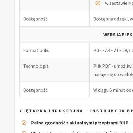
w zestawie 4 
Dostępność
Dostępna od ręki, w
WERSJA ELEK
Format pliku
PDF - A4 - 21 x 29,7
Technologia
Plik PDF - umożliw
nadaje się do wiel
Dostępność
W ciągu 5 minut od
GIĘTARKA INDUKCYJNA - INSTRUKCJA B
Pełna zgodność z aktualnymi przepisami BHP
– 