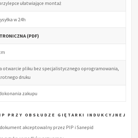
przylepce ułatwiające montaż
ysyłka w 24h
TRONICZNA (PDF)
 cm
ia otwarcie pliku bez specjalistycznego oprogramowania,
okrotnego druku
 dokonania zakupu
HP PRZY OBSŁUDZE GIĘTARKI INDUKCYJNEJ
dokument akceptowalny przez PIP i Sanepid