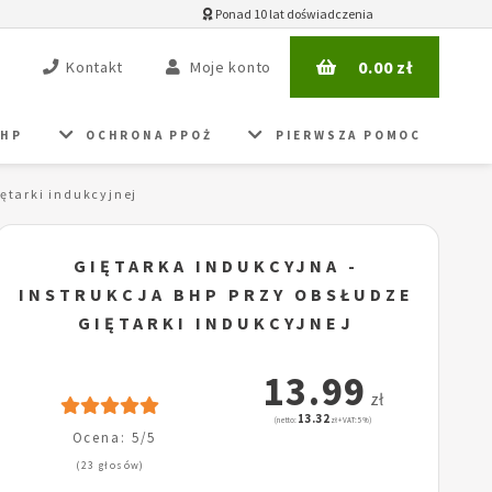
Ponad 10 lat doświadczenia
0.00
zł
Kontakt
Moje konto
BHP
OCHRONA PPOŻ
PIERWSZA POMOC
iętarki indukcyjnej
GIĘTARKA INDUKCYJNA -
INSTRUKCJA BHP PRZY OBSŁUDZE
GIĘTARKI INDUKCYJNEJ
13.99
zł
13.32
(netto:
zł + VAT: 5%)
Ocena: 5/5
(23 głosów)