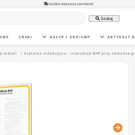
Szybka realizacja zamówień
Szukaj
DOWE
ZNAKI
HACCP I GHP/GMP
ARTYKUŁY 
a metali
Giętarka indukcyjna - instrukcja BHP przy obsłudze g