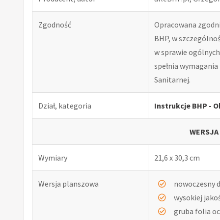
Zgodność
Opracowana zgodnie
BHP, w szczególnośc
w sprawie ogólnych 
spełnia wymagania 
Sanitarnej.
Dział, kategoria
Instrukcje BHP - 
WERSJA
Wymiary
21,6 x 30,3 cm
Wersja planszowa
nowoczesny d
wysokiej jako
gruba folia o