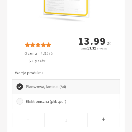
13.99
zł
13.32
(netto:
zł + VAT: 5%)
Ocena: 4.95/5
(23 głosów)
Wersja produktu
Planszowa, laminat (A4)
Elektroniczna (plik .pdf)
-
+