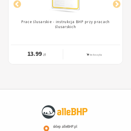
Piła taśmowa do metali - instrukcja BHP przy
obsłudze piły taśmowej do metali
13.99
zł
Do koszyka
sklep alleBHP.pl