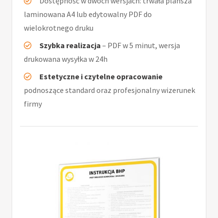
Dostępność w dwóch wersjach: trwała plansza
laminowana A4 lub edytowalny PDF do
wielokrotnego druku
Szybka realizacja
– PDF w 5 minut, wersja
drukowana wysyłka w 24h
Estetyczne i czytelne opracowanie
podnoszące standard oraz profesjonalny wizerunek
firmy