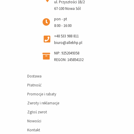
ul. Przyszłości 1B/2
67-100 Nowa Sól
pon - pt
8:00 - 16:00
+48 533 988 811
biuro@allebhp.pl
NIP: 9252049358
REGON: 145854132
Dostawa
Płatność
Promocje i rabaty
Zwroty i reklamacje
Zgłoś zwrot
Nowości
Kontakt