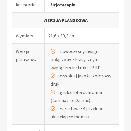
kategoria
i fizjoterapia
WERSJA PLANSZOWA
Wymiary
21,6 x 30,3 cm
Wersja
nowoczesny design
planszowa
połączony z klasycznym
wyglądem instrukcji BHP
wysokiej jakości kolorowy
druk
gruba folia ochronna
(laminat 2x125 mic)
w zestawie 4 przylepce
ułatwiające montaż