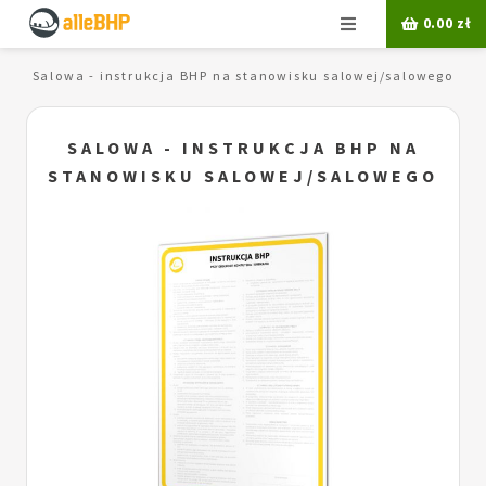
Menu
0.00
zł
a
Salowa - instrukcja BHP na stanowisku salowej/salowego
SALOWA - INSTRUKCJA BHP NA
STANOWISKU SALOWEJ/SALOWEGO