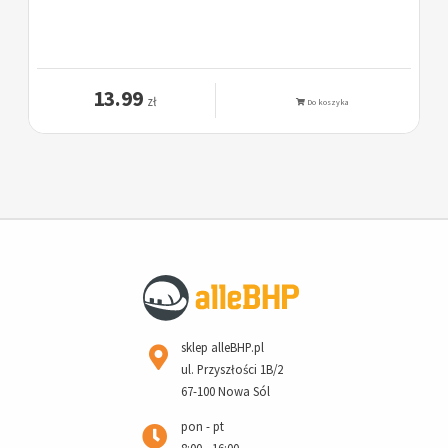
13.99
zł
Do koszyka
sklep alleBHP.pl
ul. Przyszłości 1B/2
67-100 Nowa Sól
pon - pt
8:00 - 16:00