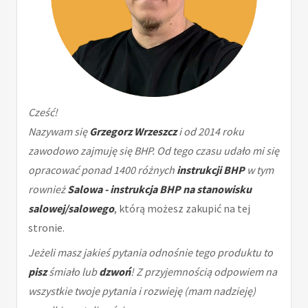
Cześć!
Nazywam się
Grzegorz Wrzeszcz
i od 2014 roku
zawodowo zajmuję się BHP. Od tego czasu udało mi się
opracować ponad 1400 różnych
instrukcji BHP
w tym
rownież
Salowa - instrukcja BHP na stanowisku
salowej/salowego
, którą możesz zakupić na tej
stronie.
Jeżeli masz jakieś pytania odnośnie tego produktu to
pisz
śmiało lub
dzwoń
! Z przyjemnością odpowiem na
wszystkie twoje pytania i rozwieję (mam nadzieję)