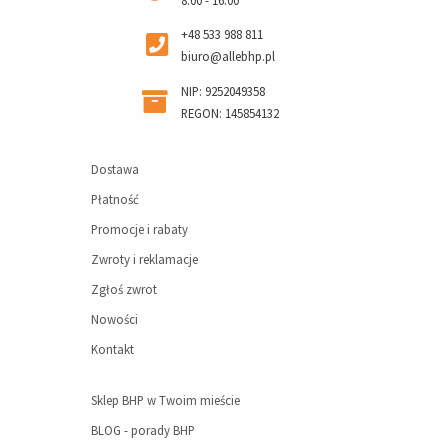
+48 533 988 811
biuro@allebhp.pl
NIP: 9252049358
REGON: 145854132
Dostawa
Płatność
Promocje i rabaty
Zwroty i reklamacje
Zgłoś zwrot
Nowości
Kontakt
Sklep BHP w Twoim mieście
BLOG - porady BHP