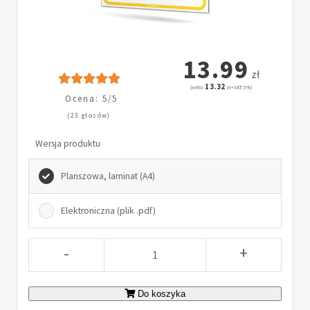
13.99
zł
13.32
(netto:
zł + VAT: 5%)
Ocena: 5/5
(23 głosów)
Wersja produktu
Planszowa, laminat (A4)
Elektroniczna (plik .pdf)
-
+
Do koszyka