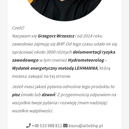
Cześć!
Nazywam się
Grzegorz Wrzeszcz
i od 2014 roku
zawodowo zajmuję się BHP. Od tego czasu udało mi się
opracować około 3000 różnych
dolumenrtacji ryzyka
zawodowego
w tym rownież
Hydrometeorolog -
Wydatek energetyczny metodą LEHMANNA
, którą
możesz zakupić na tej stronie.
Jeżeli masz jakieś pytania odnośnie tego produktu to
pisz
śmiało lub
dzwoń
! Z przyjemnością odpowiem na
wszystkie twoje pytania i rozwieję (mam nadzieję)
wszelkie wątpliwości.
+48 533 988 811
biuro@allebhp.pl