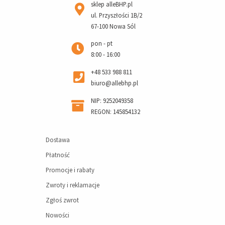
sklep alleBHP.pl
ul. Przyszłości 1B/2
67-100 Nowa Sól
pon - pt
8:00 - 16:00
+48 533 988 811
biuro@allebhp.pl
NIP: 9252049358
REGON: 145854132
Dostawa
Płatność
Promocje i rabaty
Zwroty i reklamacje
Zgłoś zwrot
Nowości