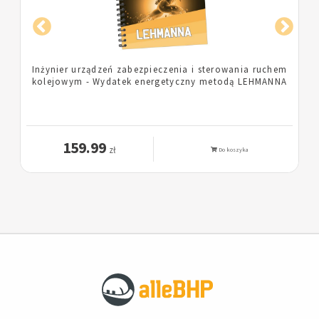
em
Pielęgniarka - Wydatek energetyczny metodą
NA
LEHMANNA
159.99
zł
Do koszyka