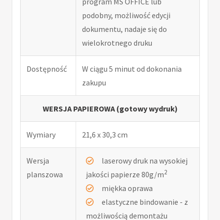
program MS OFFICE lub
podobny, możliwość edycji
dokumentu, nadaje się do
wielokrotnego druku
Dostępność
W ciągu 5 minut od dokonania
zakupu
WERSJA PAPIEROWA (gotowy wydruk)
Wymiary
21,6 x 30,3 cm
Wersja
laserowy druk na wysokiej
2
planszowa
jakości papierze 80g/m
miękka oprawa
elastyczne bindowanie - z
możliwością demontażu