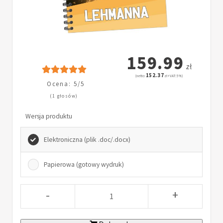
159.99
zł
152.37
(netto:
zł + VAT: 5%)
Ocena: 5/5
(1 głosów)
Wersja produktu
Elektroniczna (plik .doc/.docx)
Papierowa (gotowy wydruk)
-
+