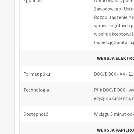
Zgodność
Opracowana zgodnie
Zawodowego (Ustawa
Rozporządzenie Minis
sprawie ogólnych p
w pełni akceptowal
Inspekcję Sanitarną
WERSJA ELEKTRO
Format pliku
DOC/DOCX - A4 - 21 
Technologia
Plik DOC/DOCX - w
edycji dokumentu, 
Dostępność
W ciągu 5 minut od
WERSJA PAPIERO