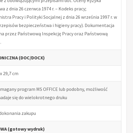
 z obowiązującymi przepisami dot. Oceny Ryzyka
 z dnia 26 czerwca 1974 r. – Kodeks pracy;
tra Pracy i Polityki Socjalnej z dnia 26 września 1997 r. w
rzepisów bezpieczeństwa i higieny pracy). Dokumentacja
na przez Państwową Inspekcję Pracy oraz Państwową
.
NICZNA (DOC/DOCX)
x 29,7 cm
ymagany program MS OFFICE lub podobny, możliwość
nadaje się do wielokrotnego druku
 dokonania zakupu
WA (gotowy wydruk)