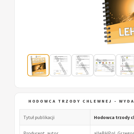
HODOWCA TRZODY CHLEWNEJ - WYD
Tytuł publikacji
Hodowca trzody c
Producent, autor
alleBHP.pl, Grzego