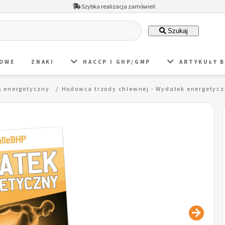
Szybka realizacja zamówień
Szukaj
DOWE
ZNAKI
HACCP I GHP/GMP
ARTYKUŁY 
 energetyczny
Hodowca trzody chlewnej - Wydatek energety