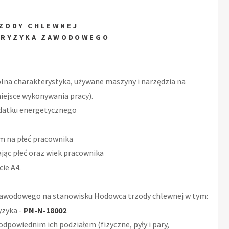
ZODY CHLEWNEJ
 RYZYKA ZAWODOWEGO
ólna charakterystyka, używane maszyny i narzędzia na
iejsce wykonywania pracy).
datku energetycznego
m na płeć pracownika
ąc płeć oraz wiek pracownika
ie A4.
Zawodowego na stanowisku Hodowca trzody chlewnej w tym:
yzyka -
PN-N-18002
.
odpowiednim ich podziałem (fizyczne, pyły i pary,