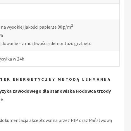
2
 na wysokiej jakości papierze 80g/m
wa
indowanie - z możliwością demontażu grzbietu
ysyłka w 24h
ATEK ENERGETYCZNY METODĄ LEHMANNA
ryzyka zawodowego dla stanowiska Hodowca trzody
ie
 dokumentacja akceptowalna przez PIP oraz Państwową