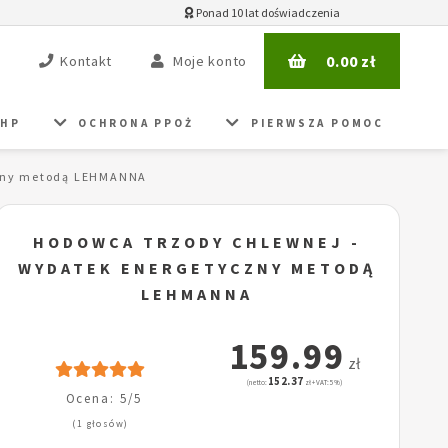
Ponad 10 lat doświadczenia
0.00
zł
Kontakt
Moje konto
BHP
OCHRONA PPOŻ
PIERWSZA POMOC
czny metodą LEHMANNA
HODOWCA TRZODY CHLEWNEJ -
WYDATEK ENERGETYCZNY METODĄ
LEHMANNA
159.99
zł
152.37
(netto:
zł + VAT: 5%)
Ocena: 5/5
(1 głosów)