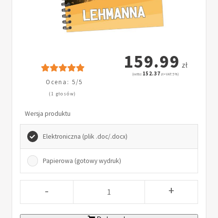
159.99
zł
152.37
(netto:
zł + VAT: 5%)
Ocena: 5/5
(1 głosów)
Wersja produktu
Elektroniczna (plik .doc/.docx)
Papierowa (gotowy wydruk)
-
+