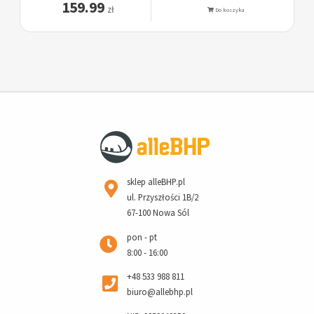
159.99
zł
Do koszyka
sklep alleBHP.pl
ul. Przyszłości 1B/2
67-100 Nowa Sól
pon - pt
8:00 - 16:00
+48 533 988 811
biuro@allebhp.pl