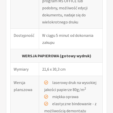
program MS OFFICE lub
podobny, możliwość edycji
dokumentu, nadaje się do
wielokrotnego druku
Dostępność
W ciągu 5 minut od dokonania
zakupu
WERSJA PAPIEROWA (gotowy wydruk)
Wymiary
21,6 x 30,3 cm
Wersja
laserowy druk na wysokiej
2
planszowa
jakości papierze 80g/m
miękka oprawa
elastyczne bindowanie - z
możliwością demontażu