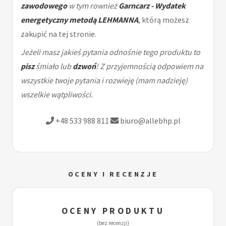
zawodowego
w tym rownież
Garncarz - Wydatek
energetyczny metodą LEHMANNA
, którą możesz
zakupić na tej stronie.
Jeżeli masz jakieś pytania odnośnie tego produktu to
pisz
śmiało lub
dzwoń
! Z przyjemnością odpowiem na
wszystkie twoje pytania i rozwieję (mam nadzieję)
wszelkie wątpliwości.
+48 533 988 811
biuro@allebhp.pl
OCENY I RECENZJE
OCENY PRODUKTU
(bez recenzji)