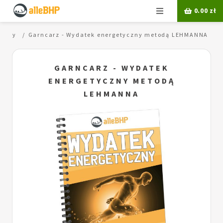
Menu
0.00
zł
yczny
Garncarz - Wydatek energetyczny metodą LEHMANNA
GARNCARZ - WYDATEK
ENERGETYCZNY METODĄ
LEHMANNA