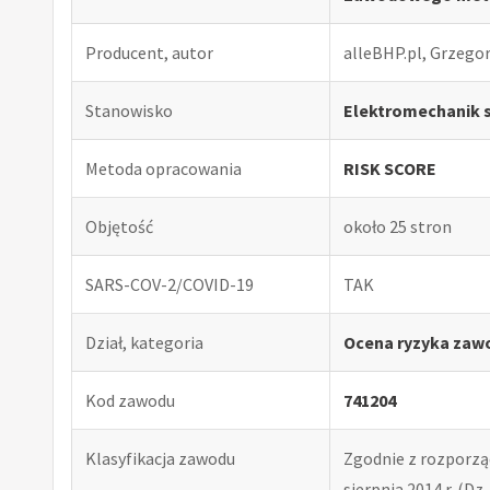
Producent, autor
alleBHP.pl, Grzego
Stanowisko
Elektromechanik
Metoda opracowania
RISK SCORE
Objętość
około 25 stron
SARS-COV-2/COVID-19
TAK
Dział, kategoria
Ocena ryzyka zaw
Kod zawodu
741204
Klasyfikacja zawodu
Zgodnie z rozporząd
sierpnia 2014 r. (Dz. 