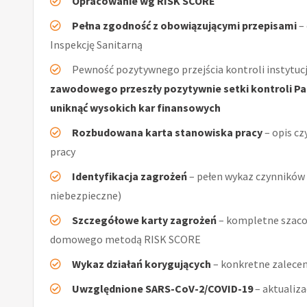
Opracowanie wg RISK SCORE
Pełna zgodność z obowiązującymi przepisami
–
Inspekcję Sanitarną
Pewność pozytywnego przejścia kontroli instytucj
zawodowego przeszły pozytywnie setki kontroli Pań
uniknąć wysokich kar finansowych
Rozbudowana karta stanowiska pracy
– opis cz
pracy
Identyfikacja zagrożeń
– pełen wykaz czynników (
niebezpieczne)
Szczegółowe karty zagrożeń
– kompletne szaco
domowego metodą RISK SCORE
Wykaz działań korygujących
– konkretne zalecen
Uwzględnione SARS-CoV-2/COVID-19
– aktualiz