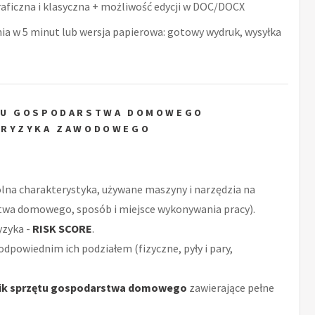
raficzna i klasyczna + możliwość edycji w DOC/DOCX
nia w 5 minut lub wersja papierowa: gotowy wydruk, wysyłka
TU GOSPODARSTWA DOMOWEGO
 RYZYKA ZAWODOWEGO
ólna charakterystyka, używane maszyny i narzędzia na
twa domowego, sposób i miejsce wykonywania pracy).
yzyka -
RISK SCORE
.
odpowiednim ich podziałem (fizyczne, pyły i pary,
ik sprzętu gospodarstwa domowego
zawierające pełne