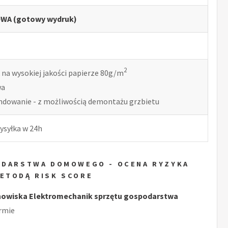
WA (gotowy wydruk)
2
 na wysokiej jakości papierze 80g/m
wa
indowanie - z możliwością demontażu grzbietu
ysyłka w 24h
ODARSTWA DOMOWEGO - OCENA RYZYKA
ETODĄ RISK SCORE
owiska Elektromechanik sprzętu gospodarstwa
rmie