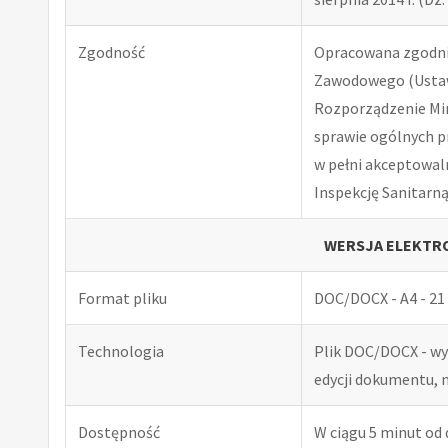
Zgodność
Opracowana zgodnie
Zawodowego (Ustawa
Rozporządzenie Minis
sprawie ogólnych p
w pełni akceptowal
Inspekcję Sanitarną
WERSJA ELEKTRO
Format pliku
DOC/DOCX - A4 - 21 
Technologia
Plik DOC/DOCX - w
edycji dokumentu, 
Dostępność
W ciągu 5 minut od