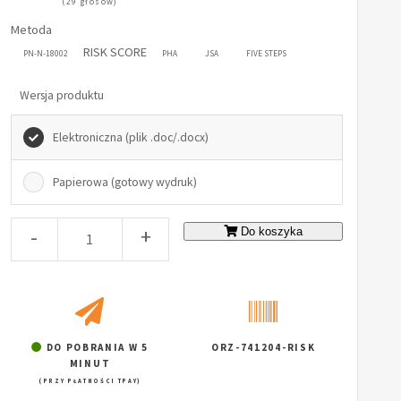
(29 głosów)
Metoda
RISK SCORE
PN-N-18002
PHA
JSA
FIVE STEPS
Wersja produktu
Elektroniczna (plik .doc/.docx)
Papierowa (gotowy wydruk)
-
+
Do koszyka
DO POBRANIA W 5
ORZ-741204-RISK
MINUT
(PRZY PŁATNOŚCI TPAY)