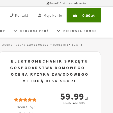
Ponad 10 lat doświadczenia
0.00
zł
Kontakt
Moje konto
BHP
OCHRONA PPOŻ
PIERWSZA POMOC
 - Ocena Ryzyka Zawodowego metodą RISK SCORE
ELEKTROMECHANIK SPRZĘTU
GOSPODARSTWA DOMOWEGO -
OCENA RYZYKA ZAWODOWEGO
METODĄ RISK SCORE
59.99
zł
57.13
(netto:
zł + VAT: 5%)
Ocena: 5/5