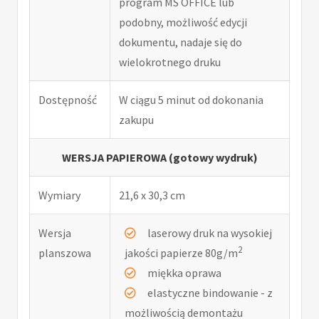
program MS OFFICE lub
podobny, możliwość edycji
dokumentu, nadaje się do
wielokrotnego druku
Dostępność
W ciągu 5 minut od dokonania
zakupu
WERSJA PAPIEROWA (gotowy wydruk)
Wymiary
21,6 x 30,3 cm
Wersja
laserowy druk na wysokiej
2
planszowa
jakości papierze 80g/m
miękka oprawa
elastyczne bindowanie - z
możliwością demontażu