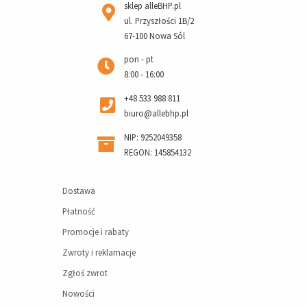
sklep alleBHP.pl
ul. Przyszłości 1B/2
67-100 Nowa Sól
pon - pt
8:00 - 16:00
+48 533 988 811
biuro@allebhp.pl
NIP: 9252049358
REGON: 145854132
Dostawa
Płatność
Promocje i rabaty
Zwroty i reklamacje
Zgłoś zwrot
Nowości