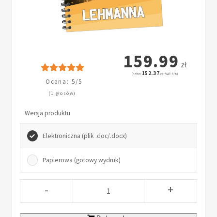
159.99
zł
152.37
(netto:
zł + VAT: 5%)
Ocena: 5/5
(1 głosów)
Wersja produktu
Elektroniczna (plik .doc/.docx)
Papierowa (gotowy wydruk)
-
+