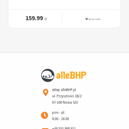
159.99
zł
Do koszyka
sklep alleBHP.pl
ul. Przyszłości 1B/2
67-100 Nowa Sól
pon - pt
8:00 - 16:00
+48 533 988 811