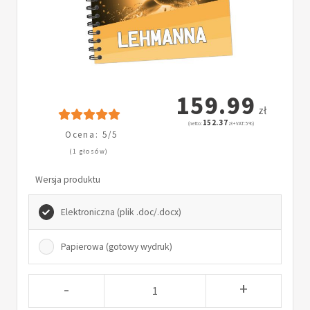
159.99
zł
152.37
(netto:
zł + VAT: 5%)
Ocena: 5/5
(1 głosów)
Wersja produktu
Elektroniczna (plik .doc/.docx)
Papierowa (gotowy wydruk)
-
+