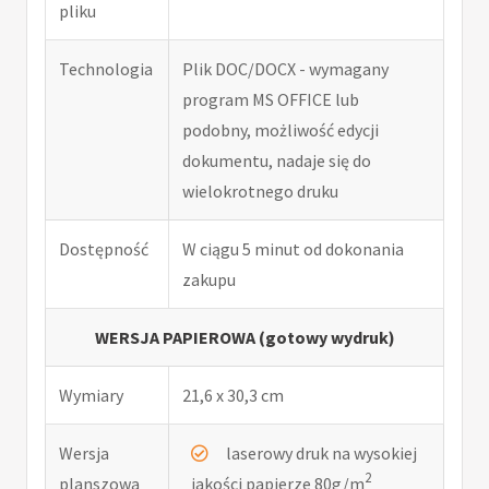
pliku
Technologia
Plik DOC/DOCX - wymagany
program MS OFFICE lub
podobny, możliwość edycji
dokumentu, nadaje się do
wielokrotnego druku
Dostępność
W ciągu 5 minut od dokonania
zakupu
WERSJA PAPIEROWA (gotowy wydruk)
Wymiary
21,6 x 30,3 cm
Wersja
laserowy druk na wysokiej
2
planszowa
jakości papierze 80g/m