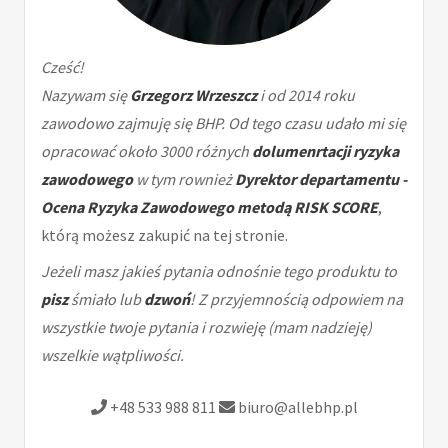
Cześć!
Nazywam się
Grzegorz Wrzeszcz
i od 2014 roku
zawodowo zajmuję się BHP. Od tego czasu udało mi się
opracować około 3000 różnych
dolumenrtacji ryzyka
zawodowego
w tym rownież
Dyrektor departamentu -
Ocena Ryzyka Zawodowego metodą RISK SCORE
,
którą możesz zakupić na tej stronie.
Jeżeli masz jakieś pytania odnośnie tego produktu to
pisz
śmiało lub
dzwoń
! Z przyjemnością odpowiem na
wszystkie twoje pytania i rozwieję (mam nadzieję)
wszelkie wątpliwości.
+48 533 988 811
biuro@allebhp.pl