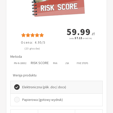
59.99
zł
57.13
(netto:
zł + VAT: 5%)
Ocena: 4.95/5
(23 głosów)
Metoda
RISK SCORE
PN-N-18002
PHA
JSA
FIVE STEPS
Wersja produktu
Elektroniczna (plik .doc/.docx)
Papierowa (gotowy wydruk)