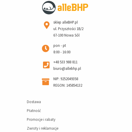
sklep alleBHP.pl
ul. Przyszłości 1B/2
67-100 Nowa Sól
pon - pt
8:00 - 16:00
+48 533 988 811
biuro@allebhp.pl
NIP: 9252049358
REGON: 145854132
Dostawa
Płatność
Promocje i rabaty
Zwroty i reklamacje