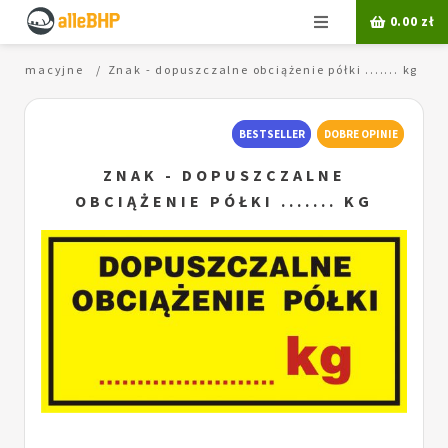
Menu
0.00
zł
informacyjne
Znak - dopuszczalne obciążenie półki ....... kg
BESTSELLER
DOBRE OPINIE
ZNAK - DOPUSZCZALNE
OBCIĄŻENIE PÓŁKI ....... KG