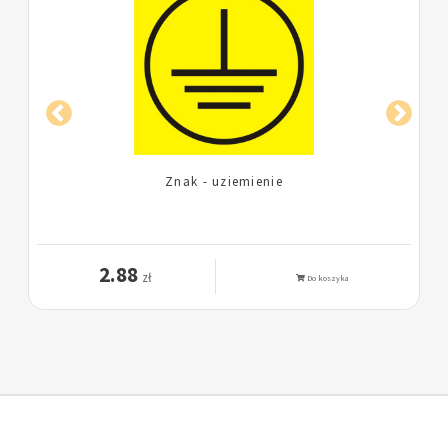
Znak - uziemienie
2.88
zł
Do koszyka