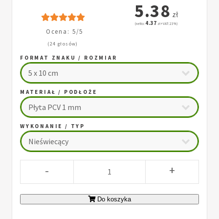
5.38
zł
4.37
(netto:
zł + VAT: 23%)
Ocena: 5/5
(24 głosów)
FORMAT ZNAKU / ROZMIAR
MATERIAŁ / PODŁOŻE
WYKONANIE / TYP
-
+
Do koszyka