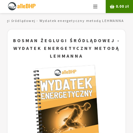
Menu
0.00
zł
glugi śródlądowej - Wydatek energetyczny metodą LEHMANNA
BOSMAN ŻEGLUGI ŚRÓDLĄDOWEJ -
WYDATEK ENERGETYCZNY METODĄ
LEHMANNA