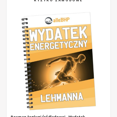
RYZYKO ZAWODOWE
Bosman żeglugi śródlądowej - Wydatek