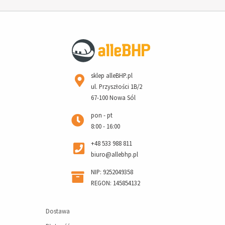
sklep alleBHP.pl
ul. Przyszłości 1B/2
67-100 Nowa Sól
pon - pt
8:00 - 16:00
+48 533 988 811
biuro@allebhp.pl
NIP: 9252049358
REGON: 145854132
Dostawa