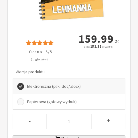
159.99
zł
152.37
(netto:
zł + VAT: 5%)
Ocena: 5/5
(1 głosów)
Wersja produktu
Elektroniczna (plik .doc/.docx)
Papierowa (gotowy wydruk)
-
+