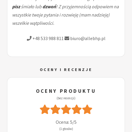
pisz
śmiało lub
dzwoń
! Z przyjemnością odpowiem na
wszystkie twoje pytania i rozwieję (mam nadzieję)
wszelkie wątpliwości.
+48 533 988 811
biuro@allebhp.pl
OCENY I RECENZJE
OCENY PRODUKTU
(bez recenzji)
Ocena: 5/5
(1 głosów)