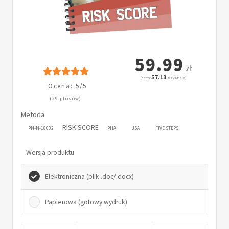
59.99
zł
57.13
(netto:
zł + VAT: 5%)
Ocena: 5/5
(29 głosów)
Metoda
RISK SCORE
PN-N-18002
PHA
JSA
FIVE STEPS
Wersja produktu
Elektroniczna (plik .doc/.docx)
Papierowa (gotowy wydruk)