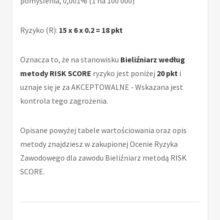
pomyślenia, 0,001% (1 na 100 000)
Ryzyko (R):
15 x 6 x 0.2 = 18 pkt
Oznacza to, że na stanowisku
Bieliźniarz według
metody RISK SCORE
ryzyko jest poniżej
20 pkt
i
uznaje się je za AKCEPTOWALNE - Wskazana jest
kontrola tego zagrożenia.
Opisane powyżej tabele wartościowania oraz opis
metody znajdziesz w zakupionej Ocenie Ryzyka
Zawodowego dla zawodu Bieliźniarz metodą RISK
SCORE.