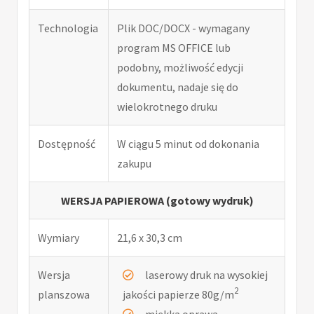
Technologia
Plik DOC/DOCX - wymagany
program MS OFFICE lub
podobny, możliwość edycji
dokumentu, nadaje się do
wielokrotnego druku
Dostępność
W ciągu 5 minut od dokonania
zakupu
WERSJA PAPIEROWA (gotowy wydruk)
Wymiary
21,6 x 30,3 cm
Wersja
laserowy druk na wysokiej
2
planszowa
jakości papierze 80g/m
miękka oprawa