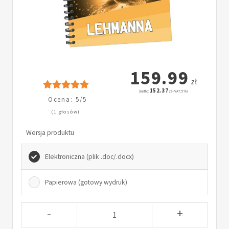
159.99
zł
152.37
(netto:
zł + VAT: 5%)
Ocena: 5/5
(1 głosów)
Wersja produktu
Elektroniczna (plik .doc/.docx)
Papierowa (gotowy wydruk)
-
+