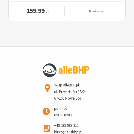
159.99
zł
Do koszyka
sklep alleBHP.pl
ul. Przyszłości 1B/2
67-100 Nowa Sól
pon - pt
8:00 - 16:00
+48 533 988 811
biuro@allebhp.pl