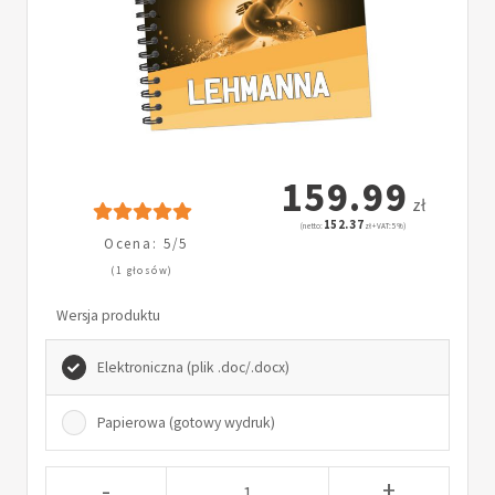
159.99
zł
152.37
(netto:
zł + VAT: 5%)
Ocena: 5/5
(1 głosów)
Wersja produktu
Elektroniczna (plik .doc/.docx)
Papierowa (gotowy wydruk)
-
+