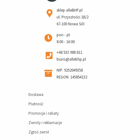
sklep alleBHP.pl
ul. Przyszłości 1B/2
67-100 Nowa Sól
pon - pt
8:00 - 16:00
+48 533 988 811
biuro@allebhp.pl
NIP: 9252049358
REGON: 145854132
Dostawa
Płatność
Promocje i rabaty
Zwroty i reklamacje
Zgłoś zwrot